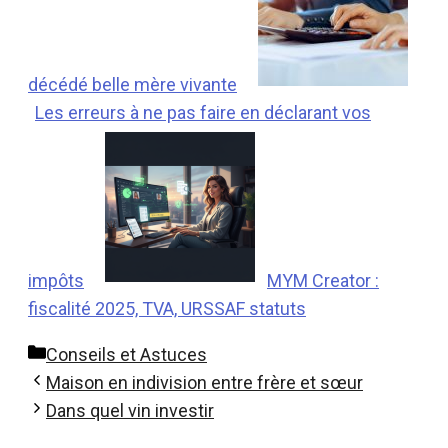
décédé belle mère vivante
Les erreurs à ne pas faire en déclarant vos
impôts
MYM Creator :
fiscalité 2025, TVA, URSSAF statuts
Catégories
Conseils et Astuces
Maison en indivision entre frère et sœur
Dans quel vin investir