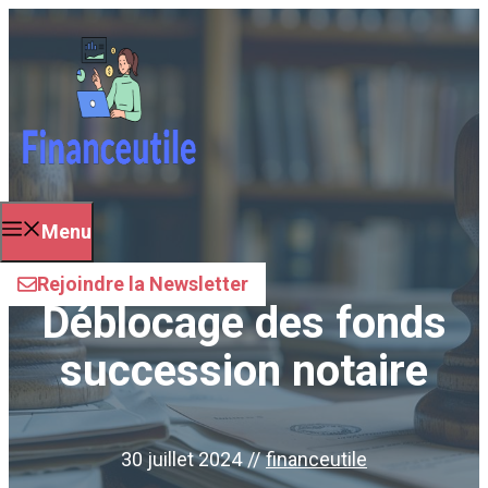
Aller
au
contenu
Menu
Rejoindre la Newsletter
Déblocage des fonds
succession notaire
30 juillet 2024
//
financeutile