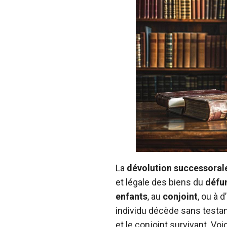
La
dévolution successoral
et légale des biens du
défu
enfants
, au
conjoint
, ou à 
individu décède sans testam
et le conjoint survivant. Voi