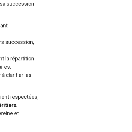
r sa succession
iant
rs succession,
t la répartition
aires.
 clarifier les
ient respectées,
éritiers
.
reine et