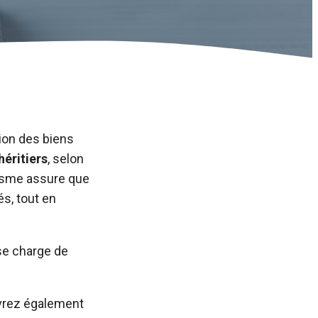
ion des biens
héritiers
, selon
nisme assure que
s, tout en
 se charge de
uvrez également