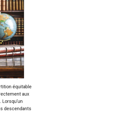
tition équitable
irectement aux
t
. Lorsqu’un
 les descendants