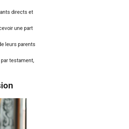
dants directs et
cevoir une part
de leurs parents
 par testament,
sion