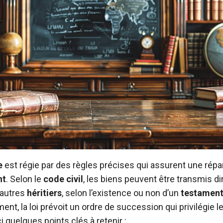
e
est régie par des règles précises qui assurent une répar
nt
. Selon le
code civil
, les biens peuvent être transmis d
d’autres
héritiers
, selon l’existence ou non d’un
testamen
ent, la loi prévoit un ordre de succession qui privilégie
ci quelques points clés à retenir :