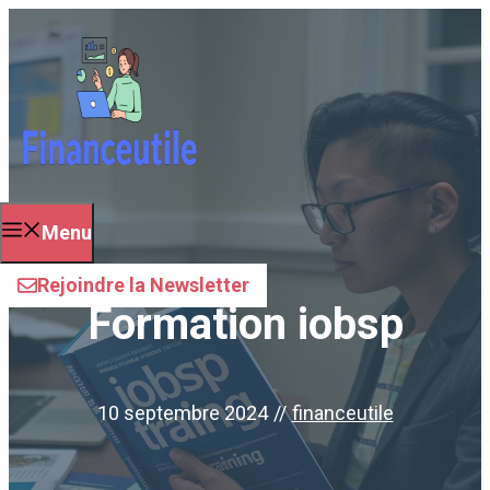
Aller
au
contenu
Menu
Rejoindre la Newsletter
Formation iobsp
10 septembre 2024
//
financeutile