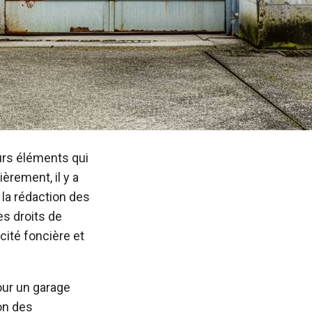
urs éléments qui
èrement, il y a
 la rédaction des
es droits de
cité foncière et
our un garage
on des