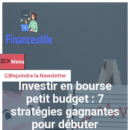
Aller
au
contenu
Menu
Rejoindre la Newsletter
Investir en bourse
petit budget : 7
stratégies gagnantes
pour débuter