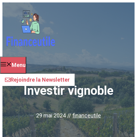
Aller
au
contenu
Menu
Rejoindre la Newsletter
Investir vignoble
29 mai 2024
//
financeutile