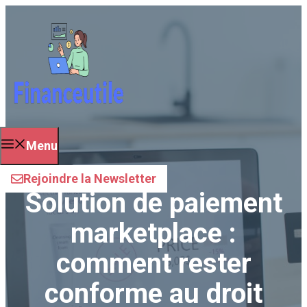
Aller
au
contenu
Menu
Rejoindre la Newsletter
Solution de paiement
marketplace :
comment rester
conforme au droit