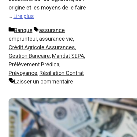
origine et les moyens de le faire
…
Lire plus
Catégories
Étiquettes
Banque
assurance
emprunteur
,
assurance vie
,
Crédit Agricole Assurances
,
Gestion Bancaire
,
Mandat SEPA
,
Prélèvement Prédica
,
Prévoyance
,
Résiliation Contrat
Laisser un commentaire