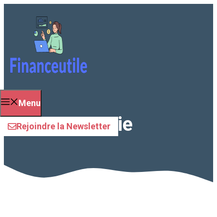
Aller
au
contenu
Menu
assurance vie
Rejoindre la Newsletter