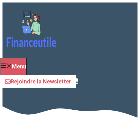
Aller
au
contenu
Menu
crédit rapide
Rejoindre la Newsletter