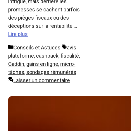
intrigue, mais derrière les
promesses se cachent parfois
des pièges fiscaux ou des
déceptions sur la rentabilité …
Lire plus
Catégories
Étiquettes
Conseils et Astuces
avis
plateforme
,
cashback
,
fiscalité
,
Gaddin
,
gains en ligne
,
micro-
tâches
,
sondages rémunérés
Laisser un commentaire