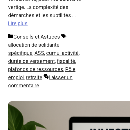
vertige. La complexité des
démarches et les subtilités …
Lire plus
Catégories
Étiquettes
Conseils et Astuces
allocation de solidarité
spécifique
,
ASS
,
cumul activité
,
durée de versement
,
fiscalité
,
plafonds de ressources
,
Pôle
emploi
,
retraite
Laisser un
commentaire