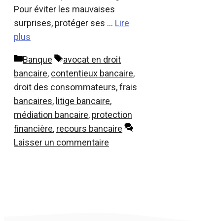
Pour éviter les mauvaises
surprises, protéger ses …
Lire
plus
Catégories
Étiquettes
Banque
avocat en droit
bancaire
,
contentieux bancaire
,
droit des consommateurs
,
frais
bancaires
,
litige bancaire
,
médiation bancaire
,
protection
financière
,
recours bancaire
Laisser un commentaire