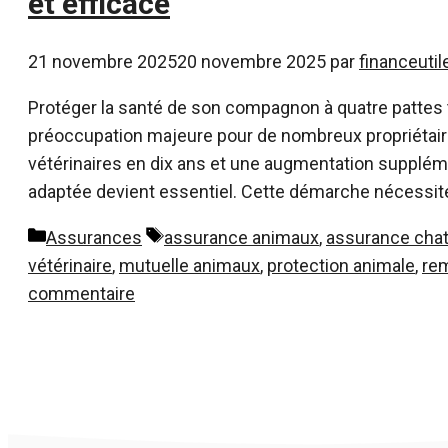
et efficace
21 novembre 2025
20 novembre 2025
par
financeutil
Protéger la santé de son compagnon à quatre pattes 
préoccupation majeure pour de nombreux propriétair
vétérinaires en dix ans et une augmentation suppléme
adaptée devient essentiel. Cette démarche nécessite
Catégories
Étiquettes
Assurances
assurance animaux
,
assurance cha
vétérinaire
,
mutuelle animaux
,
protection animale
,
re
commentaire