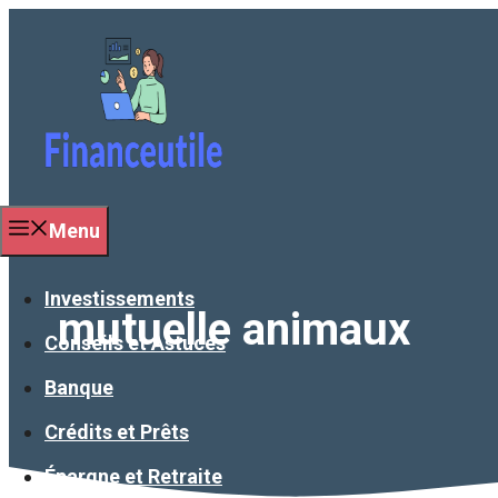
Aller
au
contenu
Menu
Investissements
mutuelle animaux
Conseils et Astuces
Banque
Crédits et Prêts
Épargne et Retraite