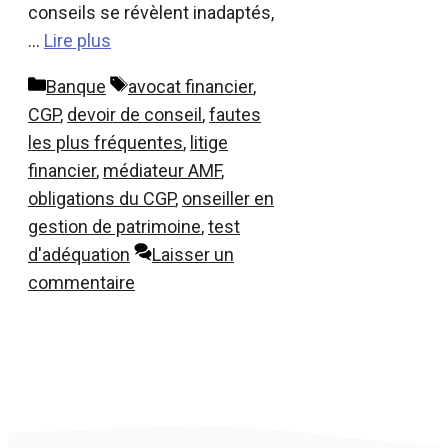
conseils se révèlent inadaptés,
…
Lire plus
Catégories
Étiquettes
Banque
avocat financier
,
CGP
,
devoir de conseil
,
fautes
les plus fréquentes
,
litige
financier
,
médiateur AMF
,
obligations du CGP
,
onseiller en
gestion de patrimoine
,
test
d'adéquation
Laisser un
commentaire