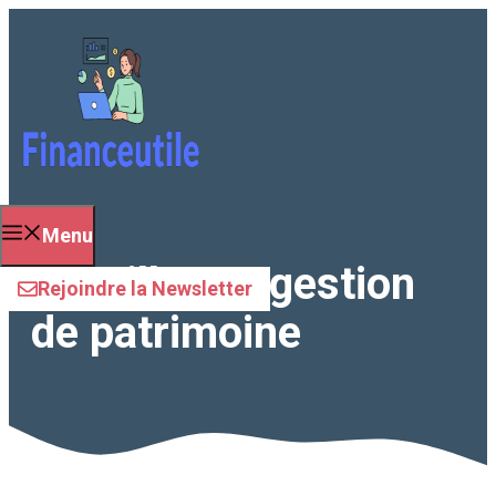
Aller
au
contenu
Menu
onseiller en gestion
Rejoindre la Newsletter
de patrimoine