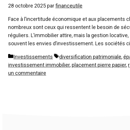
28 octobre 2025
par
financeutile
Face à l’incertitude économique et aux placements cla
nombreux sont ceux qui ressentent le besoin de sécu
réguliers. L’immobilier attire, mais la gestion locativ
souvent les envies d’investissement. Les sociétés c
Catégories
Étiquettes
Investissements
diversification patrimoniale
,
ép
investissement immobilier
,
placement pierre papier
,
un commentaire