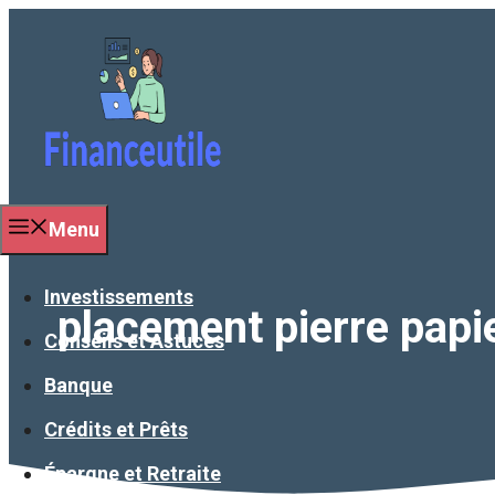
Aller
au
contenu
Menu
Investissements
placement pierre papi
Conseils et Astuces
Banque
Crédits et Prêts
Épargne et Retraite