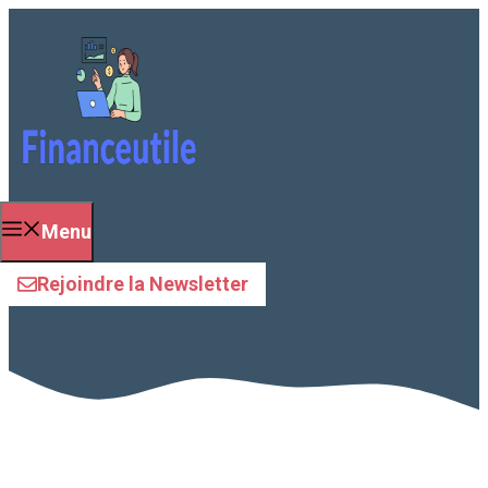
Aller
au
contenu
Menu
TAEG
Rejoindre la Newsletter