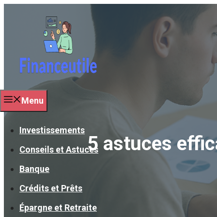
Aller
au
contenu
Menu
Investissements
5 astuces effi
Conseils et Astuces
Banque
Crédits et Prêts
Épargne et Retraite