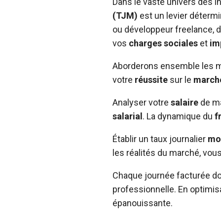
Dans le vaste univers des 
(TJM)
est un levier déterm
ou développeur freelance, d
vos
charges sociales
et
im
Aborderons ensemble les mé
votre
réussite
sur le
march
Analyser votre
salaire
de ma
salarial
. La dynamique du
f
Établir un taux journalier
mo
les réalités du marché, vou
Chaque journée facturée doi
professionnelle. En optimis
épanouissante.