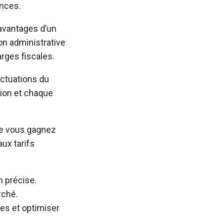
ances.
 avantages d’un
ion administrative
rges fiscales.
uctuations du
sion et chaque
ue vous gagnez
ux tarifs
 précise.
rché.
ves et optimiser