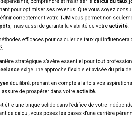
indépendants, comprendre et maîtriser le
calcul du taux 
inant pour optimiser ses revenus. Que vous soyez consul
éfinir correctement votre
TJM
vous permet non seulemen
pôts
, mais aussi de garantir la viabilité de votre
activité
.
thodes efficaces pour calculer ce taux qui influencera
é
.
nière stratégique s’avère essentiel pour tout professio
reelance
exige une approche flexible et avisée du
prix
de 
yen
équilibré, prenant en compte à la fois vos aspiration
s assure de prospérer dans votre
activité
.
t être une brique solide dans l’édifice de votre indépen
ant ce calcul, vous posez les bases d’une carrière péren