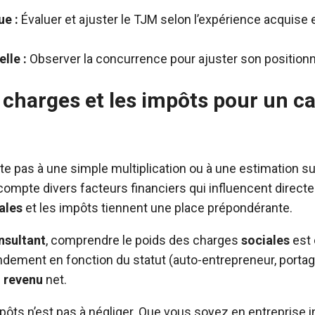
ue :
Évaluer et ajuster le TJM selon l’expérience acquise 
lle :
Observer la concurrence pour ajuster son positionn
charges et les impôts pour un ca
te pas à une simple multiplication ou à une estimation supe
ompte divers facteurs financiers qui influencent direct
ales
et les impôts tiennent une place prépondérante.
nsultant
, comprendre le poids des charges
sociales
est 
andement en fonction du statut (auto-entrepreneur, porta
e
revenu
net.
ôts n’est pas à négliger. Que vous soyez en entreprise i