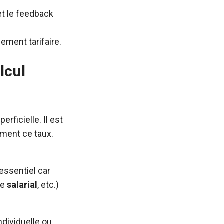
et le feedback
ement tarifaire.
lcul
rficielle. Il est
ement ce taux.
essentiel car
ge
salarial
, etc.)
ndividuelle ou