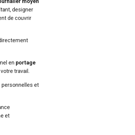
journalier moyen
tant, designer
t de couvrir
 directement
nnel en
portage
votre travail.
s personnelles et
dance
ne et