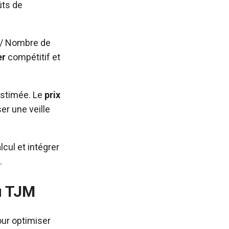
ûts de
) / Nombre de
er
compétitif et
estimée. Le
prix
er une veille
lcul et intégrer
.
du TJM
our optimiser