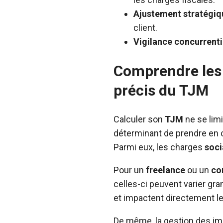
Ajustement stratégiq
client.
Vigilance concurrentie
Comprendre les 
précis du TJM
Calculer son
TJM
ne se limi
déterminant de prendre en c
Parmi eux, les charges
soci
Pour un
freelance
ou un
co
celles-ci peuvent varier gr
et impactent directement l
De même, la gestion des imp