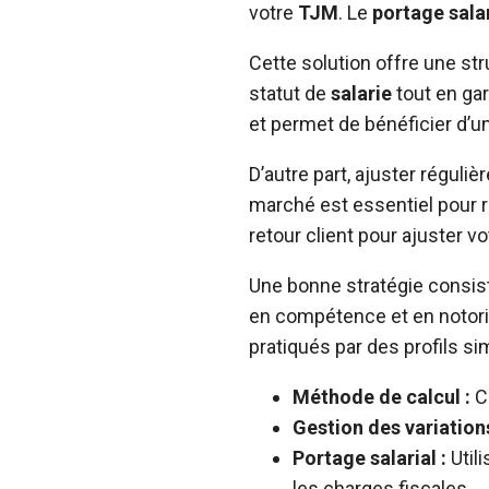
votre
TJM
. Le
portage salar
Cette solution offre une str
statut de
salarie
tout en gar
et permet de bénéficier d’u
D’autre part, ajuster réguli
marché est essentiel pour 
retour client pour ajuster vo
Une bonne stratégie consi
en compétence et en notoriét
pratiqués par des profils si
Méthode de calcul :
Co
Gestion des variations
Portage salarial :
Utili
les charges fiscales.