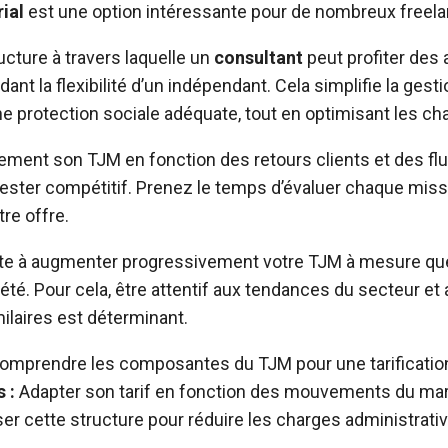
ial
est une option intéressante pour de nombreux freel
ucture à travers laquelle un
consultant
peut profiter des
dant la flexibilité d’un indépendant. Cela simplifie la gest
ne protection sociale adéquate, tout en optimisant les cha
èrement son TJM en fonction des retours clients et des fl
rester compétitif. Prenez le temps d’évaluer chaque mis
tre offre.
ste à augmenter progressivement votre TJM à mesure q
é. Pour cela, être attentif aux tendances du secteur et a
milaires est déterminant.
mprendre les composantes du TJM pour une tarification
 :
Adapter son tarif en fonction des mouvements du ma
ser cette structure pour réduire les charges administrati