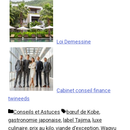
Loi Demessine
Cabinet conseil finance
twineeds
Catégories
Étiquettes
Conseils et Astuces
bœuf de Kobe
,
gastronomie japonaise
,
label Tajima
,
luxe
culinaire
,
prix au kilo
,
viande d'exception
,
Wagyu