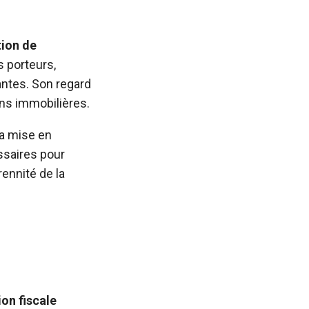
tion de
s porteurs,
santes. Son regard
ions immobilières.
 la mise en
essaires pour
rennité de la
on fiscale