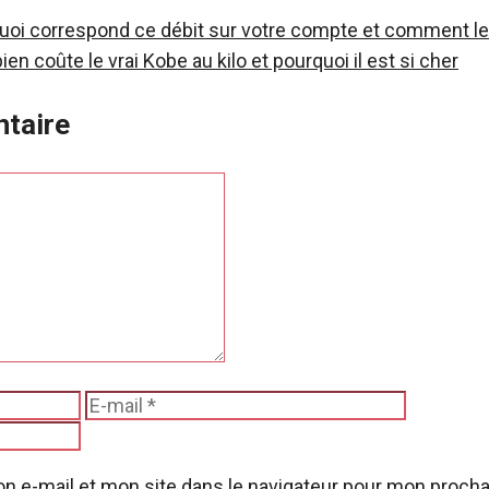
quoi correspond ce débit sur votre compte et comment le
n coûte le vrai Kobe au kilo et pourquoi il est si cher
taire
E-
Site
mail
web
n e-mail et mon site dans le navigateur pour mon proch