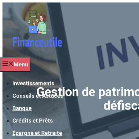
Aller
au
contenu
Menu
Investissements
Gestion de patrim
Conseils et Astuces
défisc
Banque
Crédits et Prêts
Épargne et Retraite