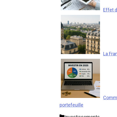
Effet 
La Fra
Commen
portefeuille
Catégories
Investissements