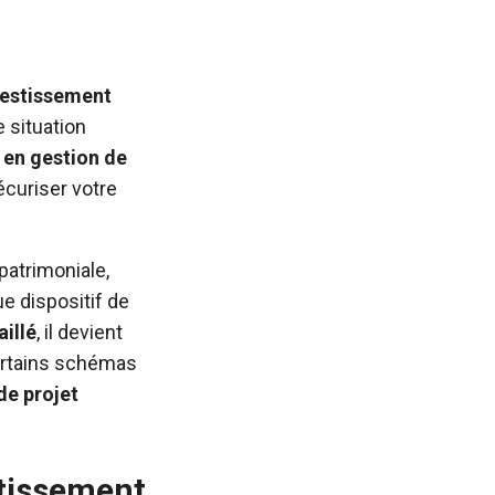
vestissement
 situation
 en gestion de
écuriser votre
patrimoniale,
e dispositif de
aillé
, il devient
certains schémas
de projet
stissement