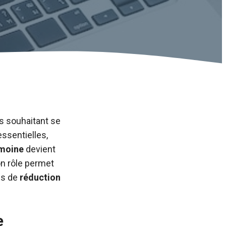
s souhaitant se
essentielles,
imoine
devient
on rôle permet
fs de
réduction
e