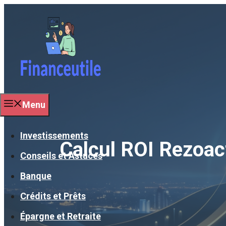
Aller
au
contenu
Menu
Investissements
Calcul ROI Rezoact
Conseils et Astuces
Banque
Crédits et Prêts
Épargne et Retraite