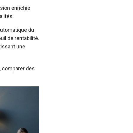
sion enrichie
lités.
 automatique du
il de rentabilité.
tissant une
e, comparer des