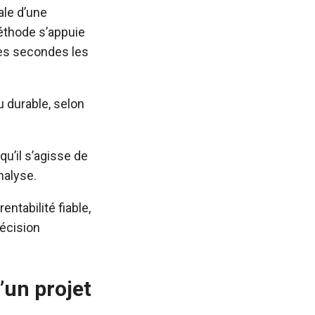
ale d’une
méthode s’appuie
ues secondes les
u durable, selon
qu’il s’agisse de
nalyse.
entabilité fiable,
récision
’un projet