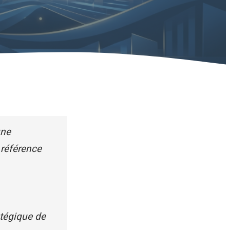
une
 référence
atégique de