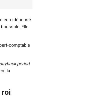
que euro dépensé
e boussole. Elle
xpert-comptable
payback period
nt la
 roi