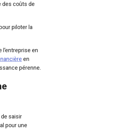
le des coûts de
our piloter la
 l’entreprise en
inancière
en
oissance pérenne.
ne
 de saisir
al pour une