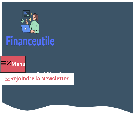
Aller
au
contenu
Menu
rentabilité
Rejoindre la Newsletter