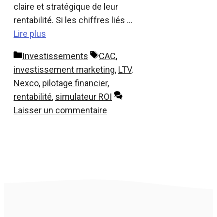
claire et stratégique de leur
rentabilité. Si les chiffres liés …
Lire plus
Catégories
Étiquettes
Investissements
CAC
,
investissement marketing
,
LTV
,
Nexco
,
pilotage financier
,
rentabilité
,
simulateur ROI
Laisser un commentaire