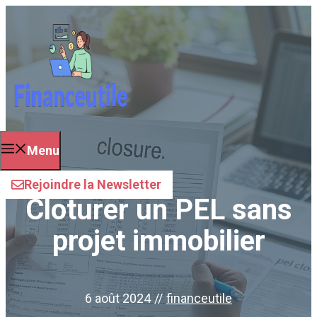
Aller
au
contenu
Menu
Rejoindre la Newsletter
Cloturer un PEL sans
projet immobilier
6 août 2024
//
financeutile