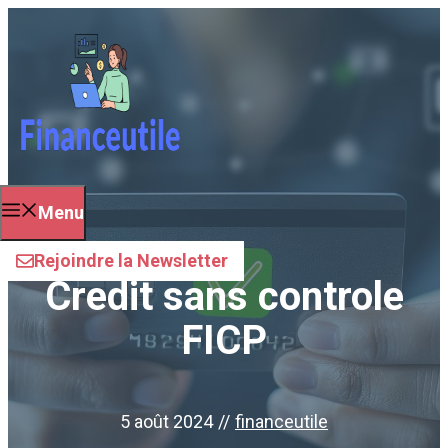
Aller
au
contenu
Menu
Rejoindre la Newsletter
Credit sans controle
FICP
5 août 2024
//
financeutile