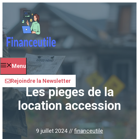
Aller
au
contenu
Menu
Rejoindre la Newsletter
Les pieges de la
location accession
9 juillet 2024
//
financeutile