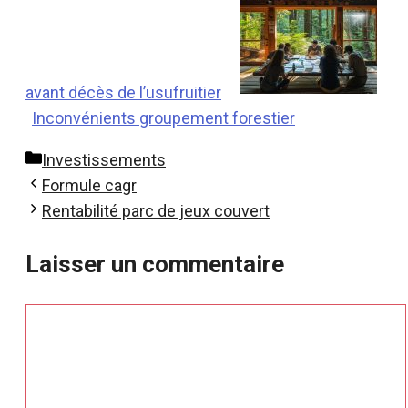
avant décès de l’usufruitier
Inconvénients groupement forestier
Catégories
Investissements
Formule cagr
Rentabilité parc de jeux couvert
Laisser un commentaire
Commentaire