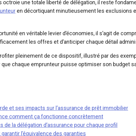
 octroie une totale liberté de délégation, il reste fondame
runteur
en décortiquant minutieusement les exclusions et
tunité en véritable levier d’économies, il s’agit de comp
icacement les offres et d’anticiper chaque détail adminis
ofiter pleinement de ce dispositif, illustré par des exem
r que chaque emprunteur puisse optimiser son budget sa
rde et ses impacts sur l’assurance de prêt immobilier
rance comment ça fonctionne concrètement
 de la délégation d’assurance pour chaque profil
 garantir l’équivalence des garanties