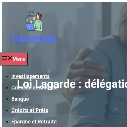
Aller
au
contenu
Menu
Investissements
Loi Lagarde : délégat
Conseils et Astuces
Banque
Crédits et Prêts
Épargne et Retraite