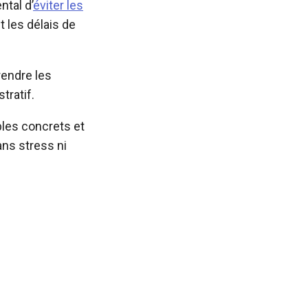
ntal d’
éviter les
 les délais de
rendre les
tratif.
ples concrets et
ns stress ni