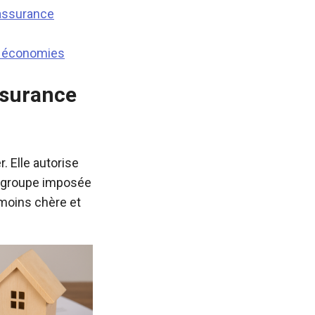
’assurance
s économies
ssurance
. Elle autorise
e groupe imposée
moins chère et