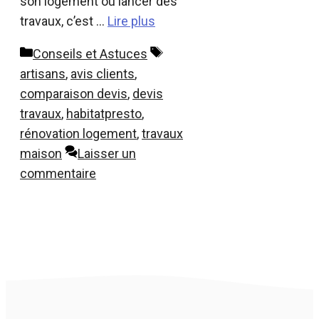
son logement ou lancer des
travaux, c’est …
Lire plus
Catégories
Étiquettes
Conseils et Astuces
artisans
,
avis clients
,
comparaison devis
,
devis
travaux
,
habitatpresto
,
rénovation logement
,
travaux
maison
Laisser un
commentaire