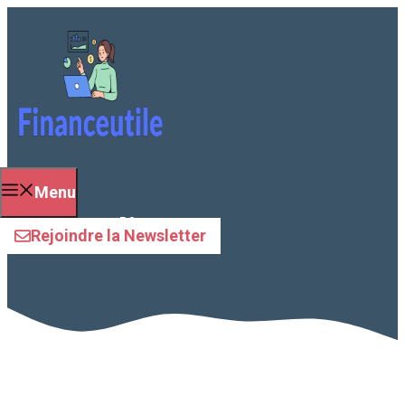
Aller
au
contenu
Menu
avis clients
Rejoindre la Newsletter