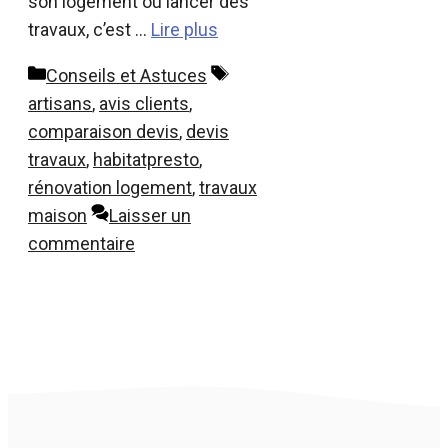
son logement ou lancer des
travaux, c’est …
Lire plus
Catégories
Étiquettes
Conseils et Astuces
artisans
,
avis clients
,
comparaison devis
,
devis
travaux
,
habitatpresto
,
rénovation logement
,
travaux
maison
Laisser un
commentaire