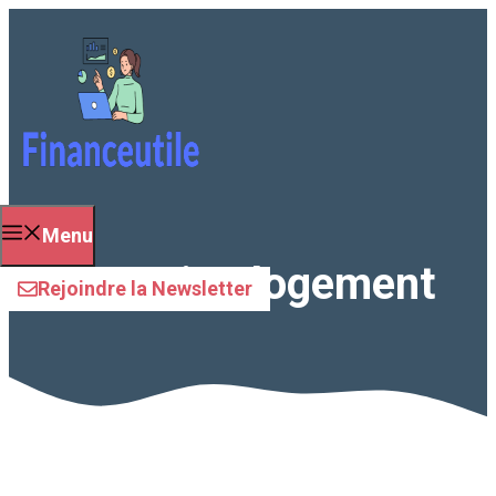
Aller
au
contenu
Menu
rénovation logement
Rejoindre la Newsletter