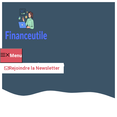
Aller
au
contenu
Menu
garantie IPP
Rejoindre la Newsletter