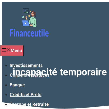
Aller
au
contenu
Menu
Investissements
incapacité temporaire
Conseils et Astuces
Banque
Crédits et Prêts
Épargne et Retraite