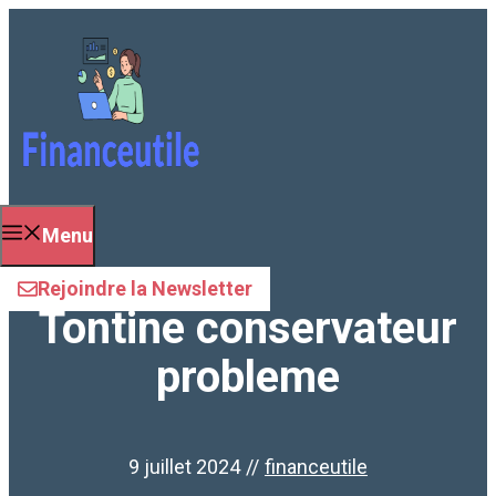
Aller
au
contenu
Menu
Rejoindre la Newsletter
Tontine conservateur
probleme
9 juillet 2024
//
financeutile